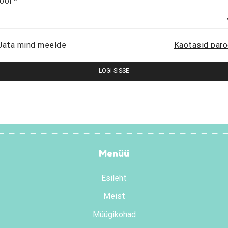
Nõutud
rool
*
Jäta mind meelde
Kaotasid paro
LOGI SISSE
Menüü
Esileht
Meist
Müügikohad