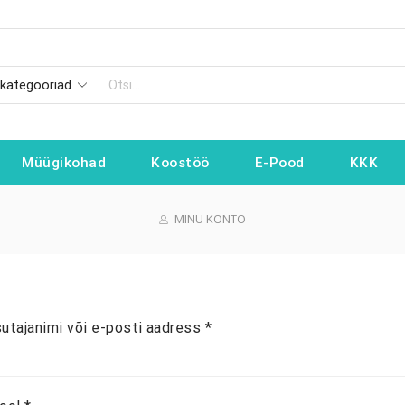
SEARCH
INPUT
Müügikohad
Koostöö
E-Pood
KKK
MINU KONTO
Nõutud
utajanimi või e-posti aadress
*